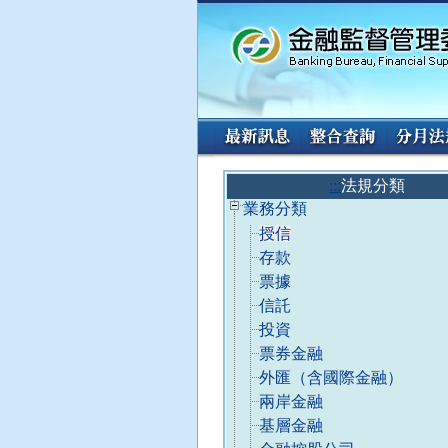
:::
請
:::
法規分類
使
已
業務分類
用
收
授信
A
合
l
存款
t
票據
+
信託
L
選
投資
擇
票券金融
「
外匯（含國際金融）
法
兩岸金融
規
基層金融
分