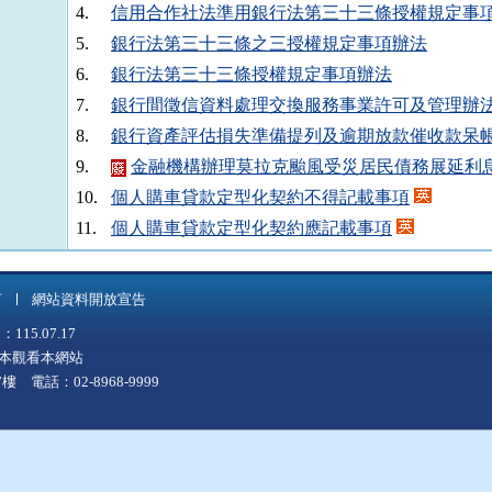
4.
信用合作社法準用銀行法第三十三條授權規定事
5.
銀行法第三十三條之三授權規定事項辦法
6.
銀行法第三十三條授權規定事項辦法
7.
銀行間徵信資料處理交換服務事業許可及管理辦
8.
銀行資產評估損失準備提列及逾期放款催收款呆
9.
金融機構辦理莫拉克颱風受災居民債務展延利
10.
個人購車貸款定型化契約不得記載事項
11.
個人購車貸款定型化契約應記載事項
12.
個人購屋貸款定型化契約不得記載事項
13.
個人購屋貸款定型化契約應記載事項
言
網站資料開放宣告
14.
個人購車及購屋貸款定型化契約不得記載事項
5.07.17
15.
個人購車及購屋貸款定型化契約應記載事項
上版本觀看本網站
16.
協助企業辦理銀行債權債務協商作業要點
 電話：02-8968-9999
17.
金融機構辦理振興經濟非中小企業專案貸款暨
18.
提升景氣金融機構辦理非中小企業專案貸款暨
19.
銀行間大額授信戶資料通報作業要點