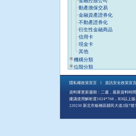
金融控股公司
類
動產擔保交易
」
後
金融資產證券化
，
不動產證券化
再
衍生性金融商品
使
信用卡
用
現金卡
A
其他
l
t
已
機構分類
+
收
已
位階分類
C
合
收
至
已
主題分類
合
「
收
已
服務分類
隱私權政策宣言
資訊安全政策宣
中
合
收
已
施政分類
資料庫更新週期：二週，最新資料時間：11
間
合
收
建議使用解析度1024*768，IE8以
主
合
要
220230 新北市板橋區縣民大道2段7號7樓
內
容
區
」