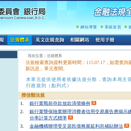
跳
至
主
要
內
網站導覽
系統首頁
容
:::
現在位置：法規體系
法規檢索查詢資料更新時間：115.07.17，如需
新訊息」單元查閱。
本單元提供使用者依據法規分類，查詢本局主
行政規則（點列式）
授信類法規
1.
銀行業戰前存款放款清償條例
2.
銀行業暨保險業辦理消費者信用交易廣告應揭示
分率計算方式標準
3.
金融機構辦理受災居民債務展延利息補貼辦法