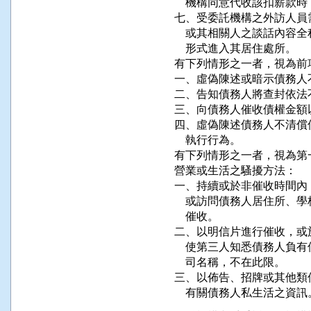
    機構同意代收該扣薪款時
七、受委託機構之外訪人員
    或其相關人之談話內
    形式進入其居住處所。

有下列情形之一者，視為前
一、虛偽陳述或暗示債務人
二、告知債務人將查封依法
三、向債務人催收債權金額
四、虛偽陳述債務人不清償
    執行行為。

有下列情形之一者，視為第
營業或生活之騷擾方法：

一、持續或於非催收時間內
    或訪問債務人居住所
    催收。

二、以明信片進行催收，或
    使第三人知悉債務人
    司名稱，不在此限。

三、以佈告、招牌或其他類
    有關債務人私生活之資訊