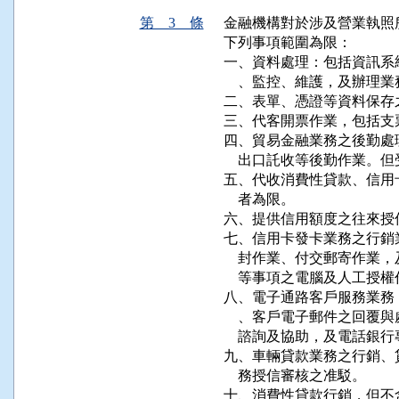
第 3 條
金融機構對於涉及營業執照
下列事項範圍為限：

一、資料處理：包括資訊系
    、監控、維護，及辦理
二、表單、憑證等資料保存之
三、代客開票作業，包括支票
四、貿易金融業務之後勤處
    出口託收等後勤作業。
五、代收消費性貸款、信用
    者為限。

六、提供信用額度之往來授
七、信用卡發卡業務之行銷
    封作業、付交郵寄作
    等事項之電腦及人工授權
八、電子通路客戶服務業務
    、客戶電子郵件之回
    諮詢及協助，及電話銀行
九、車輛貸款業務之行銷、
    務授信審核之准駁。

十、消費性貸款行銷，但不