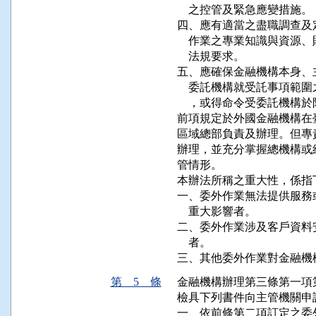
    之控管及緊急應變措施。

四、應有適當之盡職調查及
    作業之專業知識與資
    法規要求。

五、應確保金融機構本身、
    委託機構就受託事項
    ，或得命令受委託機構
前項規定於外國金融機構在
區域總部負責及辦理。但專
辦理，並充分掌握總機構或
管情形。

本辦法所稱之重大性，係指
一、委外作業無法提供服務
    重大影響者。

二、委外作業涉及客戶資料
    者。

三、其他委外作業對金融機
第 5 條
金融機構辦理第三條第一項
檢具下列書件向主管機關申請
一、依前條第二項訂定之委