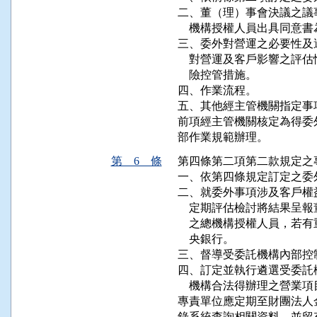
二、董（理）事會決議之議
    機構授權人員出具同意書
三、委外對營運之必要性及
    對營運及客戶影響之
    險控管措施。

四、作業流程。

五、其他經主管機關指定事項
前項經主管機關核定為得委
部作業規範辦理。
第 6 條
第四條第二項第二款規定之
一、依第四條規定訂定之委
二、就委外事項涉及客戶權
    定期評估檢討將結果
    之總機構授權人員，
    央銀行。

三、督導受委託機構內部控
四、訂定並執行遴選受委託
    機構合法得辦理之營業項
專責單位應定期至財團法人
錄系統查詢相關資料，並留