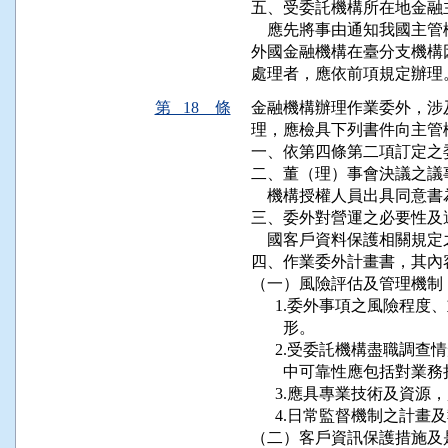
五、受委託機構所在地金融
    應先將事由通知我國主
外國金融機構在臺分支機構
處理者，應依前項規定辦理
第 18 條
金融機構辦理作業委外，涉
理，應檢具下列書件向主管
一、依第四條第二項訂定之
二、董（理）事會決議之議
    機構授權人員出具同意書
三、委外對營運之必要性及
    國客戶資料保護相關規定
四、作業委外計畫書，其內容
（一）風險評估及管理機制：
      1.委外事項之風險
        形。

      2.受委託機構盡職
        中可靠性應包括
      3.應具專業技術及
      4.日常監督機制之計畫
（二）客戶資訊保護措施及