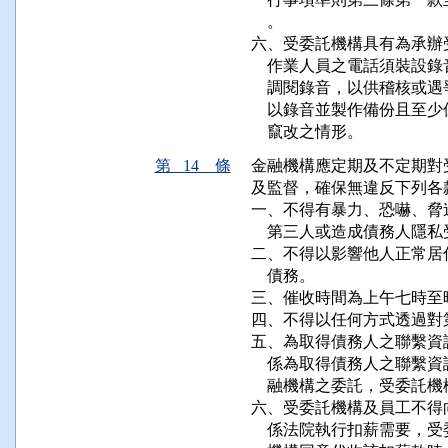
    。

六、受委託機構具有為承辦
    作業人員之電話須裝
    調閱錄音，以供稽核
    以錄音並製作備份且
    竄改之情形。
第 14 條
金融機構應定期及不定期對
及監督，確保無違反下列各款
一、不得有暴力、恐嚇、脅
    第三人或造成債務人隱
二、不得以影響他人正常居
    債務。

三、催收時間為上午七時至
四、不得以任何方式透過對
五、為取得債務人之聯繫資
    係為取得債務人之聯
    融機構之委託，受委託
六、受委託機構及員工不得
    係法院執行扣薪需要