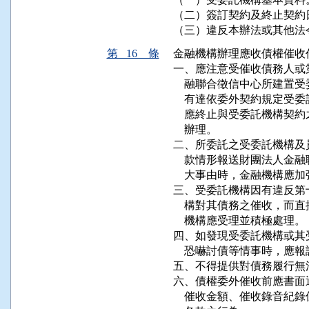
（二）簽訂契約及終止契約日
（三）違反本辦法或其他法
第 16 條
金融機構辦理應收債權催收
一、應注意受催收債務人或
    融聯合徵信中心所建
    有達依委外契約規定
    應終止與受委託機構
    辦理。

二、所委託之受委託機構及
    款情形報送財團法人
    大事由時，金融機構應
三、受委託機構因有違反第
    構對其債務之催收，
    機構應受理並積極處理。

四、如發現受委託機構或其
    恐嚇討債等情事時，應
五、不得提供對債務履行無
六、債權委外催收前應書面
    催收金額、催收錄音