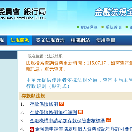
跳
至
主
要
內
網站導覽
系統首頁
容
:::
現在位置：法規體系
法規檢索查詢資料更新時間：115.07.17，如需
新訊息」單元查閱。
本單元提供使用者依據法規分類，查詢本局主
行政規則（點列式）
存款類法規
1.
存款保險條例
2.
存款保險條例施行細則
3.
金融機構申請參加存款保險審核標準
4.
金融業申請電腦處理個人資料登記程序許可要