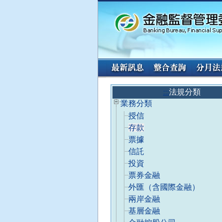
:::
請
:::
法規分類
使
已
業務分類
用
收
授信
A
合
l
存款
t
票據
+
信託
L
選
投資
擇
票券金融
「
外匯（含國際金融）
法
兩岸金融
規
基層金融
分