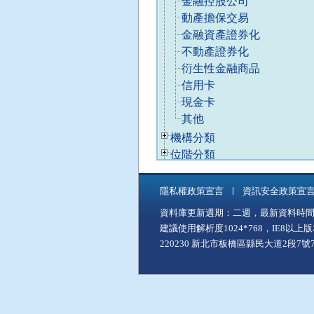
金融控股公司
類
動產擔保交易
」
後
金融資產證券化
，
不動產證券化
再
衍生性金融商品
使
信用卡
用
現金卡
A
其他
l
t
已
機構分類
+
收
已
位階分類
C
合
收
至
已
主題分類
合
「
收
已
服務分類
隱私權政策宣言
資訊安全政策宣
中
合
收
已
施政分類
資料庫更新週期：二週，最新資料時間：11
間
合
收
建議使用解析度1024*768，IE8以
主
合
要
220230 新北市板橋區縣民大道2段7號7樓
內
容
區
」