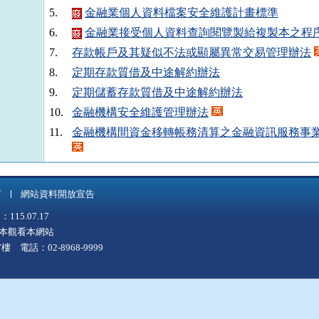
5.
金融業個人資料檔案安全維護計畫標準
6.
金融業接受個人資料查詢閱覽製給複製本之程
7.
存款帳戶及其疑似不法或顯屬異常交易管理辦法
8.
定期存款質借及中途解約辦法
9.
定期儲蓄存款質借及中途解約辦法
10.
金融機構安全維護管理辦法
11.
金融機構間資金移轉帳務清算之金融資訊服務事
12.
金融機構對達一定金額以上通貨交易及疑似洗
13.
財政部監督銀錢業存款戶使用本名及行使支票
言
網站資料開放宣告
14.
退休公務人員一次退休金優惠存款辦法
5.07.17
15.
銀行發行現金儲值卡許可及管理辦法
上版本觀看本網站
16.
活期（儲蓄）存款契約附屬金融卡定型化約款不
 電話：02-8968-9999
17.
活期（儲蓄）存款契約附屬金融卡定型化約款應
18.
洗錢防制法第七條授權規定事項
19.
洗錢防制法第八條授權規定事項