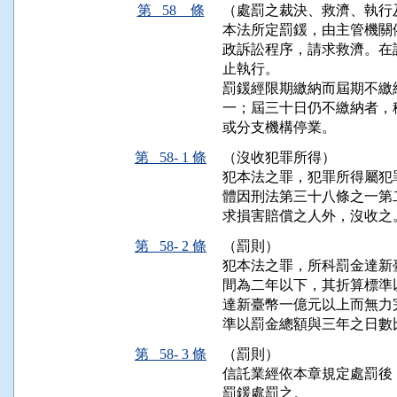
第 58 條
（處罰之裁決、救濟、執行
本法所定罰鍰，由主管機關
政訴訟程序，請求救濟。在
止執行。

罰鍰經限期繳納而屆期不繳
一；屆三十日仍不繳納者，
或分支機構停業。
第 58- 1 條
（沒收犯罪所得）
犯本法之罪，犯罪所得屬犯
體因刑法第三十八條之一第
求損害賠償之人外，沒收之
第 58- 2 條
（罰則）
犯本法之罪，所科罰金達新
間為二年以下，其折算標準
達新臺幣一億元以上而無力
準以罰金總額與三年之日數
第 58- 3 條
（罰則）
信託業經依本章規定處罰後
罰鍰處罰之。