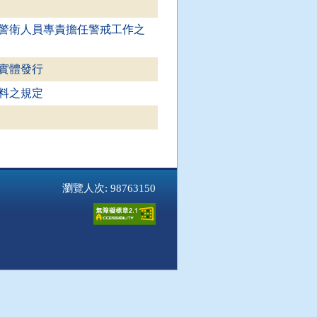
警衛人員專責擔任警戒工作之
無實體發行
料之規定
瀏覽人次: 98763150