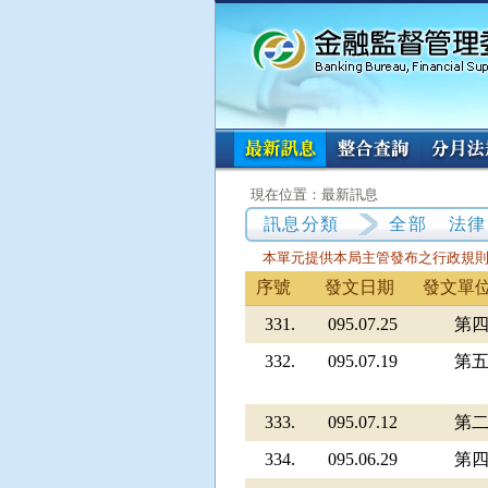
:::
:::
現在位置：最新訊息
訊息分類
全部
法律
本單元提供本局主管發布之行政規
序號
發文日期
發文單
331.
095.07.25
第
332.
095.07.19
第
333.
095.07.12
第
334.
095.06.29
第