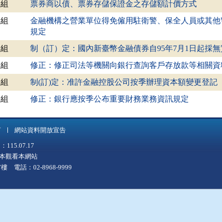
四組
票券商以債、票券存儲保證金之存儲額計價方式
二組
金融機構之營業單位得免僱用駐衛警、保全人員或其他
規定
二組
制（訂）定：國內新臺幣金融債券自95年7月1日起採
一組
修正：修正司法等機關向銀行查詢客戶存放款等相關資
一組
制(訂)定：准許金融控股公司按季辦理資本額變更登記
一組
修正：銀行應按季公布重要財務業務資訊規定
言
網站資料開放宣告
5.07.17
上版本觀看本網站
 電話：02-8968-9999