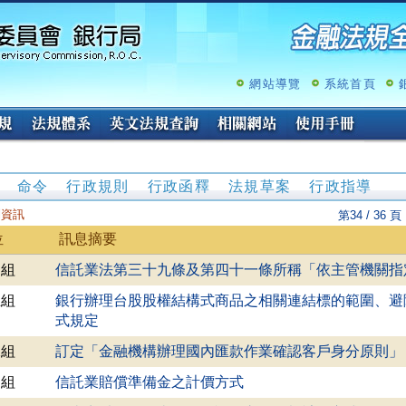
跳
至
主
要
內
網站導覽
系統首頁
容
命令
行政規則
行政函釋
法規草案
行政指導
則資訊
第34 / 36 頁
位
訊息摘要
四組
信託業法第三十九條及第四十一條所稱「依主管機關指
五組
銀行辦理台股股權結構式商品之相關連結標的範圍、避
式規定
二組
訂定「金融機構辦理國內匯款作業確認客戶身分原則」
四組
信託業賠償準備金之計價方式