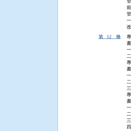
前
第 12 條
書
書
書