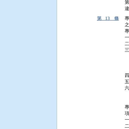
第 13 條
之
二
 
 
 
 
 
項
一