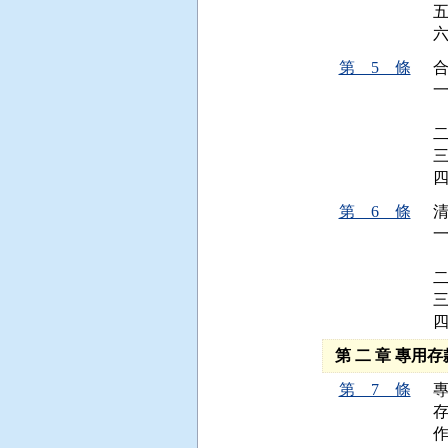
第 5 條
合
 
第 6 條
清
 
第 二 章 專用
第 7 條