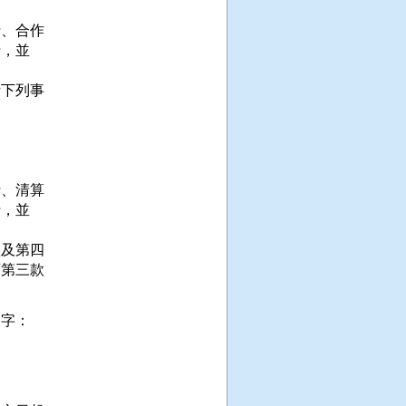
、合作

，並

下列事

、清算

，並

及第四

第三款

字：
