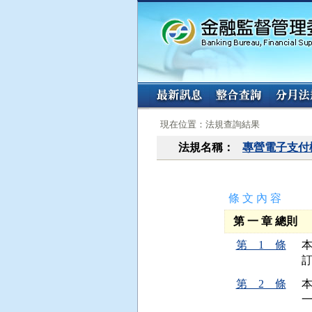
:::
:::
現在位置：法規查詢結果
法規名稱：
專營電子支付
條 文 內 容
第 一 章 總則
第 1 條
第 2 條
本