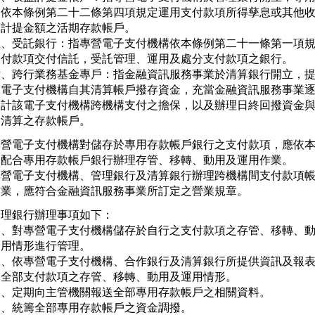
   依本條例第二十二條第四項規定運用支付款項所得孳息或其他收
   計提金額之活期存款帳戶。

五、受託銀行：指專營電子支付機構依本條例第二十一條第一項規
   付款項交付信託，受託管理、運用及處分支付款項之銀行。

六、跨行業務基金專戶：指金融資訊服務事業於清算銀行開立，提
   電子支付機構自其清算帳戶撥存資金，充當金融資訊服務事業逐
   計該電子支付機構跨機構支付之擔保，以及辦理日終回撥資金與
   清算之存款帳戶。
專營電子支付機構對儲存於專用存款帳戶銀行之支付款項，應依本
定配合專用存款帳戶銀行辦理存管、移轉、動用及運用作業。

專營電子支付機構、管理銀行及清算銀行辦理跨機構間支付款項帳
作業，應符合金融資訊服務事業所訂定之營業規章。
理銀行辦理事項如下：

一、對專營電子支付機構儲存於自行之支付款項之存管、移轉、動
   用情形進行管理。

二、依專營電子支付機構、合作銀行及清算銀行所提供資訊及報表
   全部支付款項之存管、移轉、動用及運用情形。

三、定期向主管機關報送全部專用存款帳戶之相關資料。

四、統籌全部專用存款帳戶之資金調撥。
