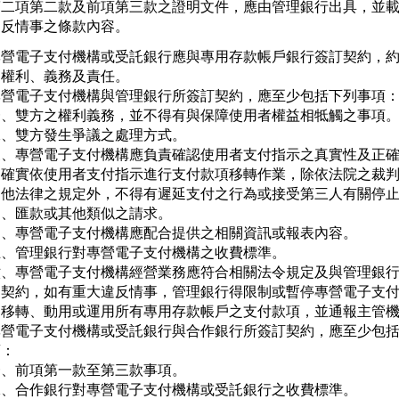
第二項第二款及前項第三款之證明文件，應由管理銀行出具，並載
違反情事之條款內容。
專營電子支付機構或受託銀行應與專用存款帳戶銀行簽訂契約，約
權利、義務及責任。

專營電子支付機構與管理銀行所簽訂契約，應至少包括下列事項：
一、雙方之權利義務，並不得有與保障使用者權益相牴觸之事項。
、雙方發生爭議之處理方式。

三、專營電子支付機構應負責確認使用者支付指示之真實性及正確
   確實依使用者支付指示進行支付款項移轉作業，除依法院之裁判
   他法律之規定外，不得有遲延支付之行為或接受第三人有關停止
   、匯款或其他類似之請求。

四、專營電子支付機構應配合提供之相關資訊或報表內容。

五、管理銀行對專營電子支付機構之收費標準。

六、專營電子支付機構經營業務應符合相關法令規定及與管理銀行
   契約，如有重大違反情事，管理銀行得限制或暫停專營電子支付
   移轉、動用或運用所有專用存款帳戶之支付款項，並通報主管機
專營電子支付機構或受託銀行與合作銀行所簽訂契約，應至少包括
：

、前項第一款至第三款事項。

二、合作銀行對專營電子支付機構或受託銀行之收費標準。
