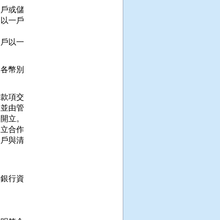
戶或儲

以一戶

戶以一

各幣別

款項交

並由管

開立。

立合作

戶與清

銀行資
