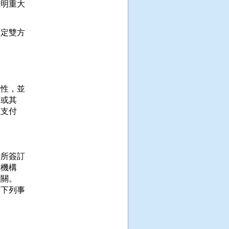
明重大

定雙方





性，並

或其

支付

所簽訂

機構

關。

下列事
