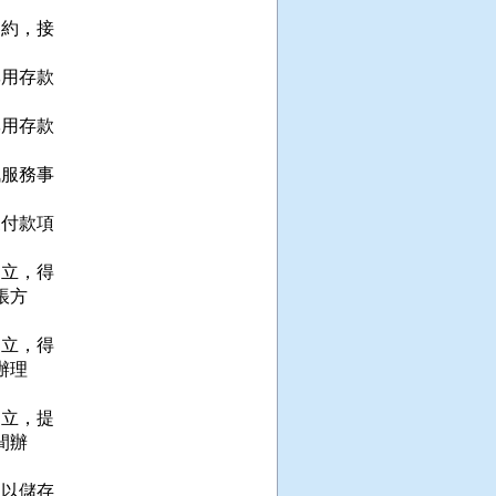
約，接

用存款

用存款

服務事

付款項

立，得

方

立，得

理

立，提

辦

以儲存
