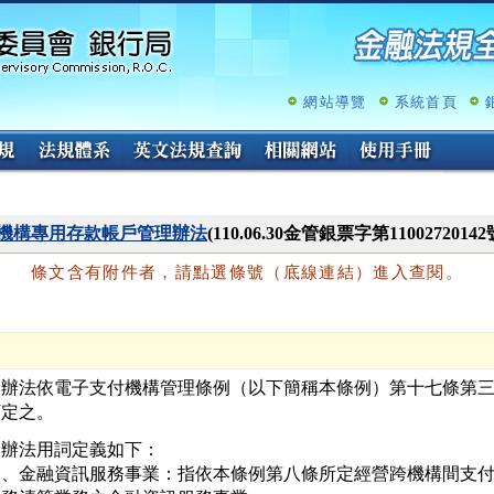
跳
至
主
要
內
網站導覽
系統首頁
容
機構專用存款帳戶管理辦法
(110.06.30金管銀票字第110027201
條文含有附件者，請點選條號（底線連結）進入查閱。
本辦法依電子支付機構管理條例（以下簡稱本條例）第十七條第三
訂定之。
辦法用詞定義如下：

一、金融資訊服務事業：指依本條例第八條所定經營跨機構間支付