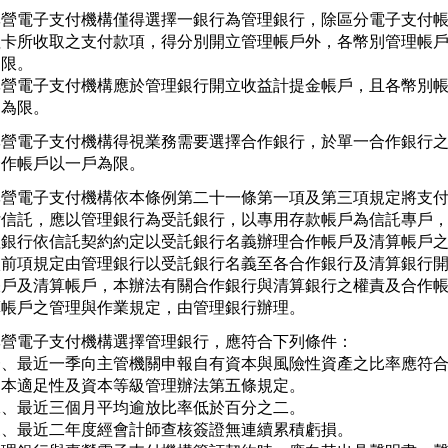
專營電子支付機構僅得選擇一銀行為管理銀行，除區分電子支付帳
值卡所收取之支付款項，得分別開立管理帳戶外，各幣別管理帳戶
限。

專營電子支付機構應於管理銀行開立收益計提金帳戶，且各幣別帳
戶為限。
專營電子支付機構得視業務需要選擇合作銀行，於單一合作銀行之
合作帳戶以一戶為限。
專營電子支付機構依本條例第二十一條第一項及第三項規定將支付
付信託，應以管理銀行為受託銀行，以專用存款帳戶為信託專戶，
理銀行依信託契約約定以受託銀行名義辦理合作帳戶及清算帳戶之
依前項規定由管理銀行以受託銀行名義至各合作銀行及清算銀行開
帳戶及清算帳戶，本辦法有關合作銀行與清算銀行之權責及合作帳
算帳戶之管理與作業規定，由管理銀行辦理。
專營電子支付機構選擇管理銀行，應符合下列條件：

一、最近一季向主管機關申報自有資本與風險性資產之比率應符合
   本適足性及資本等級管理辦法第五條規定。

二、最近三個月平均逾放比率低於百分之二。

三、最近二年度經會計師查核簽證無連續累積虧損。
