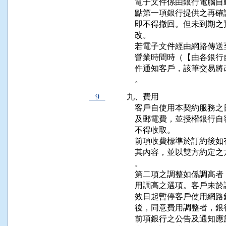
    電子文件係由銀行電
    點第一項銀行提供之
    即不得撤回。但未到
    改。

    若電子文件經由網路
    營業時間時（【由各
    件通知客戶，該筆交
    。
9
九、費用

    客戶自使用本契約服
    及郵電費，並授權銀
    不得收取。

    前項收費標準於訂約
    其內容，並以雙方約
    。

    第二項之調整如係調
    用調高之選項。客戶
    效日起暫停客戶使用
    後，同意費用調整者，
    前項銀行之公告及通知