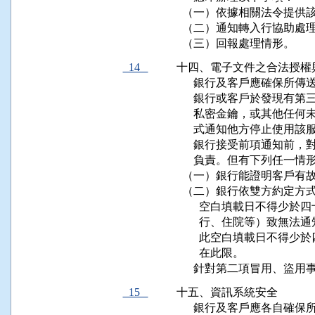
  （一）依據相關法令提供
  （二）通知轉入行協助處理
  （三）回報處理情形。
14
十四、電子文件之合法授權與
      銀行及客戶應確保
      銀行或客戶於發現
      私密金鑰，或其他
      式通知他方停止使用
      銀行接受前項通知
      負責。但有下列任一
  （一）銀行能證明客戶有故
  （二）銀行依雙方約定方
        空白填載日不得
        行、住院等）致
        此空白填載日不
        在此限。

      針對第二項冒用、
15
十五、資訊系統安全

      銀行及客戶應各自