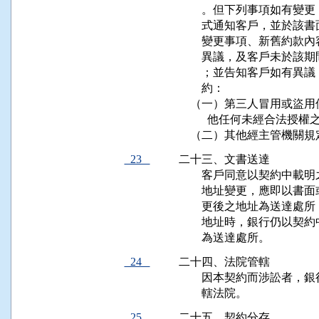
        。但下列事項如
        式通知客戶，並
        變更事項、新舊
        異議，及客戶未
        ；並告知客戶如
        約：

    （一）第三人冒用或
          他任何未經
    （二）其他經主管機關
23
二十三、文書送達

        客戶同意以契約
        地址變更，應即
        更後之地址為送
        地址時，銀行仍
        為送達處所。
24
二十四、法院管轄

        因本契約而涉訟者
        轄法院。
25
二十五、契約分存
