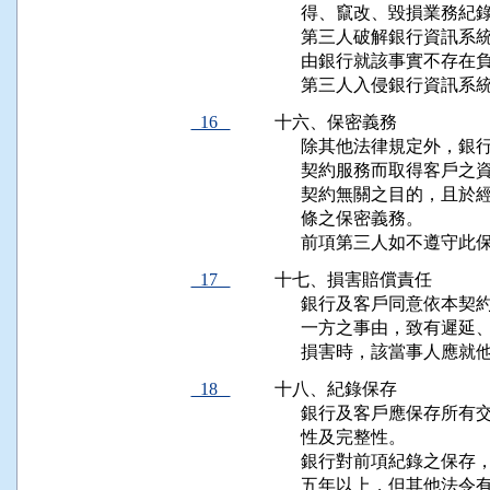
      得、竄改、毀損業務
      第三人破解銀行資
      由銀行就該事實不存在
      第三人入侵銀行資
16
十六、保密義務

      除其他法律規定外
      契約服務而取得客
      契約無關之目的，
      條之保密義務。

      前項第三人如不遵
17
十七、損害賠償責任

      銀行及客戶同意依
      一方之事由，致有
      損害時，該當事人
18
十八、紀錄保存

      銀行及客戶應保存
      性及完整性。

      銀行對前項紀錄之
      五年以上，但其他