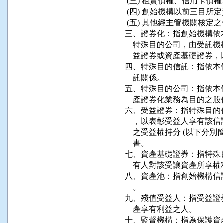
 (三) 租賃債權、信用卡債
 (四) 創始機構以前三目
 (五) 其他經主管機關核定之
三、證券化：指創始機構依
    特殊目的公司，由受
    益證券或資產基礎證券
四、特殊目的信託：指依本
    託關係。

五、特殊目的公司：指依本
    產證券化業務為目的之股
六、受益證券：指特殊目的
    ，以表彰受益人享有
    之受益權持分 (以下分
    書。

七、資產基礎證券：指特殊
    有人對該受讓資產所享
八、資產池：指創始機構信
    。

九、殘值受益人：指受益證
    產享有利益之人。

十、監督機構：指為保護資