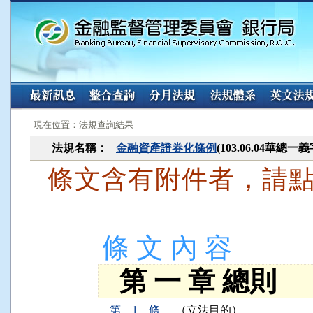
:::
:::
現在位置：法規查詢結果
法規名稱：
金融資產證券化條例
(103.06.04華總一
條文含有附件者，請
條 文 內 容
第 一 章 總則
第 1 條
（立法目的）