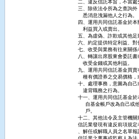
二、違反信託本旨，不當處分
三、除依法令所為之查詢外
    悉消息洩漏他人之行為。

四、運用共同信託基金於本
    利益買入或賣出。

五、為虛偽、詐欺或其他足
六、約定提供特定利益、對
七、收受與業務有往來關係
八、轉讓出席股東會委託書
    收受金錢或其他利益。

九、運用共同信託基金買賣
    種有價證券之交易價
十、處理事務，意圖為自己
    違背職務之行為。

十一、運用共同信託基金於
      自基金帳戶改為自
      戶。

十二、其他法令及主管機關
信託業發現有違反前項規定
、解任或解職人員之名單報
信託業之董事或監察人為法