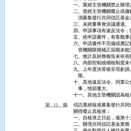
一、業經主管機關禁止辦理
二、曾經主管機關廢止或撤
    消募集發行共同信託基金
三、未經董事會決議通過。

四、申請事項有違反法令，
五、依申請書件，有客觀事
六、申請書件不完備或應記
    管機關限期補正屆期未能
七、會計及財務報告未依有
八、內部控制或稽核制度未有
九、上年度決算後呈現虧損
    限。

十、其他違反法令、同業公
    事，情節重大。

十一、其他主管機關認為核
第 11 條
信託業經核准募集發行共同
關得廢止其核准：

一、自核准之日起，逾第十
二、辦理共同信託基金業務
三、發生對受益人權益有重