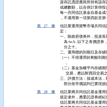
資存託憑證應與所持有該存
或總數額，以合併計算得投
每一共同信託基金自基金成
，不適用第一項第四款至第
第 27 條
信託業運用貨幣市場共同信
定：

一、除政府債券外，投資長
    為 twA- 以下之有
    分之十。

二、運用標的到期日及存續
（一）不得運用於剩餘到期
      。

（二）基金加權平均存續期
      交易，應以附買回交易
三、評價方法：採成本法，
    部分按市價認列已實現
第 28 條
信託業將共同信託基金運用
規定者外，應委託證券經紀
信託業將共同信託基金運用