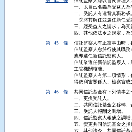
第 44 條
信託監察人應以善良管理人
一、以自己名義為受益人為
二、受託人有違背其職務或
    院將其解任並選任新任受
三、經受益人之請求，為受
四、其他依法令之規定，為
第 45 條
信託監察人有正當事由時，
信託監察人怠於行使其職務
應即選任新信託監察人。

信託業選任新信託監察人，
主管機關核准。

信託監察人有第二項情形，
得依利害關係人、檢察官或
第 46 條
共同信託基金有下列情事之
一、更換受託人。

二、共同信託基金之移轉、
三、受託人報酬之調增。

四、信託監察人報酬之調增。
五、變更共同信託基金之指
六、其他法令、共同信託基