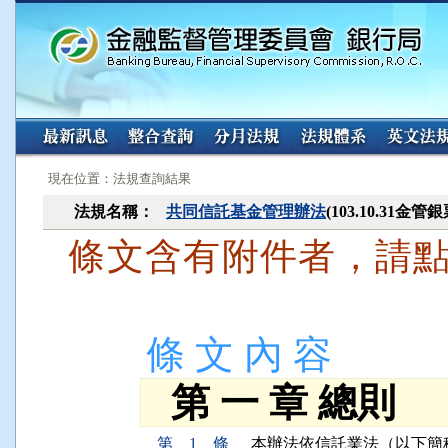
:::
:::
現在位置：法規查詢結果
法規名稱：
共同信託基金管理辦法
(103.10.31金
條文含有附件者，請
條 文 內 容
第 一 章 總則
第 1 條
本辦法依信託業法（以下簡