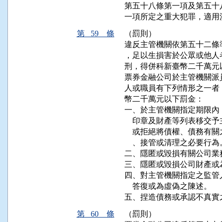
第五十八條第一項及第五十
一項所定之重大犯罪，適用
第 59 條
（罰則）
違反主管機關依第五十二條
，足以生損害於公眾或他人
刑，得併科新臺幣二千萬元以
票券金融公司於主管機關派
人或職員有下列情形之一者
幣二千萬元以下罰金：

一、於主管機關指定期限內
    印章及財產等列表移
    或拒絕將債權、債務
    、接管或清理之必要行為。
二、隱匿或毀損有關公司業
三、隱匿或毀損公司財產或
四、對主管機關指定之監管
    答復或為虛偽之陳述。

五、捏造債務或承認不真實
第 60 條
（罰則）