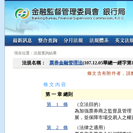
:::
:::
現在位置：法規查詢結果
法規名稱：
票券金融管理法
(107.12.05華總一經字第
條文含有附件者，請
條 文 內 容
第 一 章 總則
第 1 條
（立法目的）
為加強票券商之監督及管理
展，並保障市場交易人之權
第 2 條
（法律之適用）