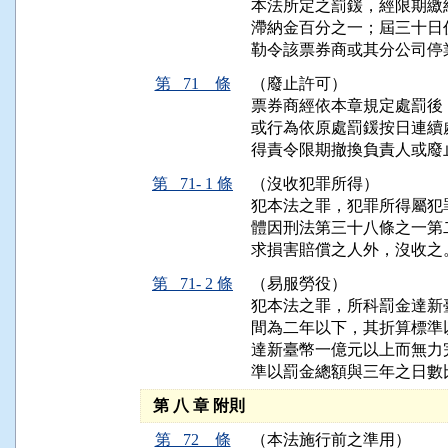
本法所定之罰鍰，經限期繳
滯納金百分之一；屆三十日
勒令該票券商或其分公司停
第 71 條
（廢止許可）
票券商經依本章規定處罰後
或行為依原處罰鍰按日連續
得責令限期撤換負責人或廢
第 71- 1 條
（沒收犯罪所得）
犯本法之罪，犯罪所得屬犯
體因刑法第三十八條之一第
求損害賠償之人外，沒收之
第 71- 2 條
（易服勞役）
犯本法之罪，所科罰金達新
間為二年以下，其折算標準
達新臺幣一億元以上而無力
準以罰金總額與三年之日數
第 八 章 附則
第 72 條
（本法施行前之準用）