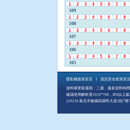
發
1
2
3
4
5
6
7
8
布
109
月
1
2
3
4
5
6
7
8
份
108
」
1
2
3
4
5
6
7
8
後
107
，
1
2
3
4
5
6
7
8
再
106
使
1
2
3
4
5
6
7
8
用
A
105
l
1
2
3
4
5
6
7
8
t
104
+
隱私權政策宣言
資訊安全政策宣
1
2
3
4
5
6
7
8
C
資料庫更新週期：二週，最新資料時間：11
103
至
建議使用解析度1024*768，IE8以
「
1
2
3
4
5
6
7
8
中
220230 新北市板橋區縣民大道2段7號7樓
102
間
1
2
3
4
5
6
7
8
主
101
要
1
2
3
4
5
6
7
8
內
100