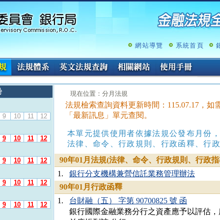
跳
至
主
要
內
網站導覽
系統首頁
容
份
:::
現在位置：分月法規
法規檢索查詢資料更新時間：115.07.17
「最新訊息」單元查閱。
9
10
11
12
本單元提供使用者依據法規公發布月份
9
10
11
12
法律、命令、行政規則、行政函釋、行
90年01月法規(法律、命令、行政規則、行政指
9
10
11
12
1.
銀行分支機構兼營信託業務管理辦法
9
10
11
12
90年01月行政函釋
1.
台財融（五） 字第 90700825 號 函
9
10
11
12
銀行國際金融業務分行之資產應予以評估，