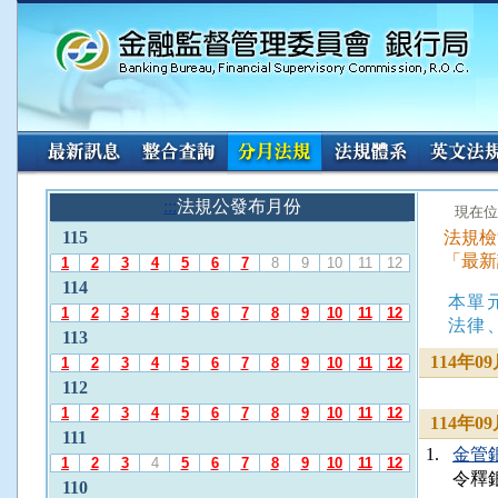
:::
請
:::
法規公發布月份
:::
現在位
使
115
法規檢
用
「最新
A
1
2
3
4
5
6
7
8
9
10
11
12
l
114
本單
t
1
2
3
4
5
6
7
8
9
10
11
12
+
法律
113
L
114年
1
2
3
4
5
6
7
8
9
10
11
12
選
112
擇
「
1
2
3
4
5
6
7
8
9
10
11
12
114年
法
111
1.
金管銀外
規
1
2
3
4
5
6
7
8
9
10
11
12
令釋
公
110