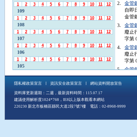
發
2.
金管銀控
1
2
3
4
5
6
7
8
9
10
11
12
布
自即日
109
月
金管銀
1
2
3
4
5
6
7
8
9
10
11
12
份
108
3.
金管銀控
」
1
2
3
4
5
6
7
8
9
10
11
12
廢止行
後
107
字第 0
，
1
2
3
4
5
6
7
8
9
10
11
12
再
4.
金管銀國
106
使
廢止行
1
2
3
4
5
6
7
8
9
10
11
12
用
字第 0
A
105
5.
金管銀國
l
1
2
3
4
5
6
7
8
9
10
11
12
各銀行
t
104
+
字第 
隱私權政策宣言
資訊安全政策宣言
網站資料開放宣告
1
2
3
4
5
6
7
8
9
10
11
12
C
企業
資料庫更新週期：二週，最新資料時間：115.07.17
103
至
控管
建議使用解析度1024*768，IE8以上版本觀看本網站
「
1
2
3
4
5
6
7
8
9
10
11
12
6.
金管銀國
中
220230 新北市板橋區縣民大道2段7號7樓 電話：02-8968-9999
102
令釋銀
間
1
2
3
4
5
6
7
8
9
10
11
12
主
7.
金管銀票
101
要
金融
1
2
3
4
5
6
7
8
9
10
11
12
內
金信
100