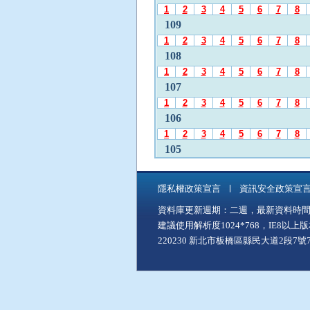
發
1
2
3
4
5
6
7
8
布
109
月
1
2
3
4
5
6
7
8
份
108
」
1
2
3
4
5
6
7
8
後
107
，
1
2
3
4
5
6
7
8
再
106
使
1
2
3
4
5
6
7
8
用
A
105
l
1
2
3
4
5
6
7
8
t
104
+
隱私權政策宣言
資訊安全政策宣
1
2
3
4
5
6
7
8
C
資料庫更新週期：二週，最新資料時間：11
103
至
建議使用解析度1024*768，IE8以
「
1
2
3
4
5
6
7
8
中
220230 新北市板橋區縣民大道2段7號7樓
102
間
1
2
3
4
5
6
7
8
主
101
要
1
2
3
4
5
6
7
8
內
100