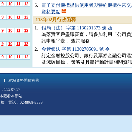
9
10
11
12
5.
電子支付機構提供使用者與特約機構往來交
資料要點
9
10
11
12
113年02月行政函釋
1.
銀局（法） 字第 1130201373 號 函
9
10
11
12
為落實客戶盡職審查，請多加利用「公司負
訊申報平臺 」查詢服務
9
10
11
12
2.
金管銀法 字第 11302705091 號 令
訂定金融控股公司、銀行及票券金融公司溫
9
10
11
12
及減碳目標 、策略及具體行動計畫相關資
3.
金管銀外 字第 1120273822 號 函
9
10
11
12
為保障我國存款人權益及維護我國金融穩定
言
網站資料開放宣告
行若擬依歐 盟「銀行復原及處置指令」或
9
10
11
12
5.07.17
戶間存款合約加入「歐 盟銀行內部紓困機
上版本觀看本網站
法授予我國主管機關清理權限及存 款優先
9
10
11
12
 電話：02-8968-9999
之虞，有違我國法律及銀行法保護存款人立
國領域內實施
9
10
11
12
9
10
11
12