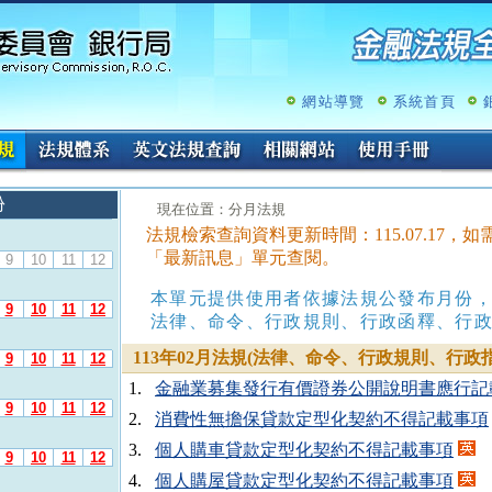
跳
至
主
要
內
網站導覽
系統首頁
容
份
:::
現在位置：分月法規
法規檢索查詢資料更新時間：115.07.17
「最新訊息」單元查閱。
9
10
11
12
本單元提供使用者依據法規公發布月份
9
10
11
12
法律、命令、行政規則、行政函釋、行
113年02月法規(法律、命令、行政規則、行政指
9
10
11
12
1.
金融業募集發行有價證券公開說明書應行記
9
10
11
12
2.
消費性無擔保貸款定型化契約不得記載事項
3.
個人購車貸款定型化契約不得記載事項
9
10
11
12
4.
個人購屋貸款定型化契約不得記載事項