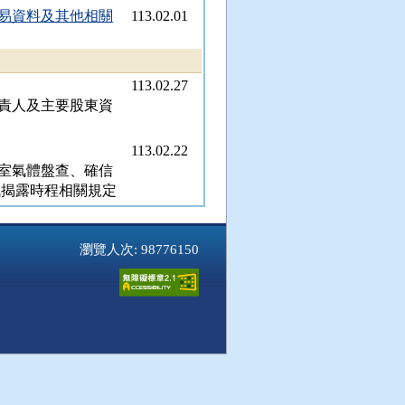
易資料及其他相關
113.02.01
113.02.27
責人及主要股東資
113.02.22
室氣體盤查、確信
訊揭露時程相關規定
113.02.05
，外國銀行在臺分
瀏覽人次: 98776150
母國類似規定，於客
制之條款」，與銀行
受償權，二者有牴觸
法 意旨，不應在我