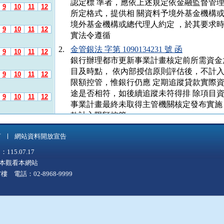
認定標 準者，應依上述規定依金融監督管
9
10
11
12
所定格式，提供相 關資料予境外基金機構
境外基金機構或總代理人約定 ，於其要求
9
10
11
12
實法令遵循
2.
金管銀法 字第 1090134231 號 函
9
10
11
12
銀行辦理都市更新事業計畫核定前所需資金
目及時點， 依內部授信原則評估後，不計入銀行
9
10
11
12
限額控管，惟銀行仍應 定期追蹤貸款實際
途是否相符，如後續追蹤未符得排 除項目
9
10
11
12
事業計畫最終未取得主管機關核定發布實施
款計入限額控管
9
10
11
12
3.
銀局（法） 字第 10902102672 號 函
言
網站資料開放宣告
有關「銀行業及其他經金融監督管理委員會
9
10
11
12
制洗錢及打 擊資恐內部控制與稽核制度實施辦
5.07.17
之教育訓練，自即日 起至 109 年底，職
上版本觀看本網站
9
10
11
12
管理委員會認可機構舉辦之遠 端視訊課程
 電話：02-8968-9999
9
10
11
12
4.
金管銀合 字第 1090137305 號 函
檢送「本國銀行加強辦理中小企業放款方案
9
10
11
12