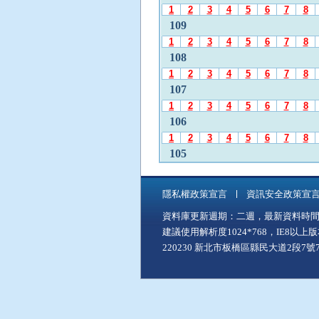
發
1
2
3
4
5
6
7
8
布
109
月
1
2
3
4
5
6
7
8
份
108
」
1
2
3
4
5
6
7
8
後
107
，
1
2
3
4
5
6
7
8
再
106
使
1
2
3
4
5
6
7
8
用
A
105
l
1
2
3
4
5
6
7
8
t
104
+
隱私權政策宣言
資訊安全政策宣
1
2
3
4
5
6
7
8
C
資料庫更新週期：二週，最新資料時間：11
103
至
建議使用解析度1024*768，IE8以
「
1
2
3
4
5
6
7
8
中
220230 新北市板橋區縣民大道2段7號7樓
102
間
1
2
3
4
5
6
7
8
主
101
要
1
2
3
4
5
6
7
8
內
100