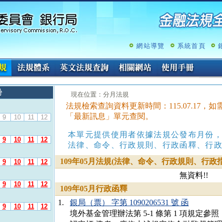
跳
至
主
要
內
網站導覽
系統首頁
容
份
:::
現在位置：分月法規
法規檢索查詢資料更新時間：115.07.17
「最新訊息」單元查閱。
9
10
11
12
本單元提供使用者依據法規公發布月份
9
10
11
12
法律、命令、行政規則、行政函釋、行
109年05月法規(法律、命令、行政規則、行政指
9
10
11
12
無資料!!
9
10
11
12
109年05月行政函釋
1.
銀局（票） 字第 1090206531 號 函
9
10
11
12
境外基金管理辦法第 5-1 條第 1 項規定