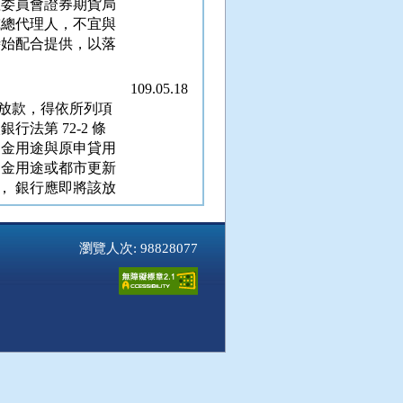
理委員會證券期貨局
或總代理人，不宜與
時始配合提供，以落
109.05.18
放款，得依所列項
法第 72-2 條
資金用途與原申貸用
資金用途或都市更新
， 銀行應即將該放
109.05.15
瀏覽人次: 98828077
指定之金融機構防
法」第 9 條規定
前訓練得參加金融監督
或線上課程
109.05.14
（第十五期）」