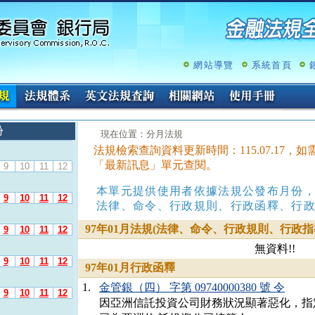
跳
至
主
要
內
網站導覽
系統首頁
容
份
:::
現在位置：分月法規
法規檢索查詢資料更新時間：115.07.17
「最新訊息」單元查閱。
9
10
11
12
本單元提供使用者依據法規公發布月份
9
10
11
12
法律、命令、行政規則、行政函釋、行
97年01月法規(法律、命令、行政規則、行政指
9
10
11
12
無資料!!
9
10
11
12
97年01月行政函釋
1.
金管銀（四） 字第 09740000380 號 令
9
10
11
12
因亞洲信託投資公司財務狀況顯著惡化，指