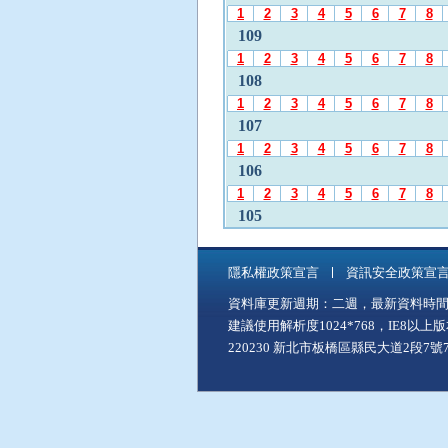
發
1
2
3
4
5
6
7
8
布
109
月
1
2
3
4
5
6
7
8
份
108
」
1
2
3
4
5
6
7
8
後
107
，
1
2
3
4
5
6
7
8
再
106
使
1
2
3
4
5
6
7
8
用
A
105
l
1
2
3
4
5
6
7
8
t
104
+
隱私權政策宣言
資訊安全政策宣
1
2
3
4
5
6
7
8
C
資料庫更新週期：二週，最新資料時間：11
103
至
建議使用解析度1024*768，IE8以
「
1
2
3
4
5
6
7
8
中
220230 新北市板橋區縣民大道2段7號7樓
102
間
1
2
3
4
5
6
7
8
主
101
要
1
2
3
4
5
6
7
8
內
100