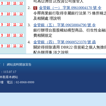
司為亞洲信 託投資公司接管人
9
10
11
12
2.
金管銀（一） 字第 09610004170 號 令
廢
令釋商業銀行取得非屬銀行法第 75 條所
9
10
11
12
及相關處 理說明
9
10
11
12
3.
金管銀（五） 字第 09650004790 號 令
銀行辦理台股股權結構型商品、衍生性金融
9
10
11
12
費相關規定
4.
金管銀（四） 字第 09600523370 號 函
9
10
11
12
關於得排除適用 DBR22 倍規範之個人無
配合辦理事 項之說明
9
10
11
12
5.
金管銀（三） 字第 09630006780 號 函
廢
言
網站資料開放宣告
9
10
11
12
5.07.17
上版本觀看本網站
9
10
11
12
 電話：02-8968-9999
9
10
11
12
9
10
11
12