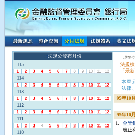
:::
請
:::
法規公發布月份
:::
現在位
使
115
法規檢
用
「最新
A
1
2
3
4
5
6
7
8
9
10
11
12
l
114
本單
t
1
2
3
4
5
6
7
8
9
10
11
12
+
法律
113
L
95年1
1
2
3
4
5
6
7
8
9
10
11
12
選
112
擇
「
1
2
3
4
5
6
7
8
9
10
11
12
95年1
法
111
1.
金管銀
規
1
2
3
4
5
6
7
8
9
10
11
12
廢止
公
110