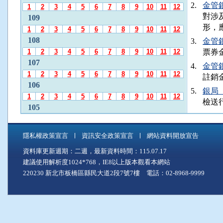
發
2.
金管銀
1
2
3
4
5
6
7
8
9
10
11
12
布
對涉
109
月
形，
1
2
3
4
5
6
7
8
9
10
11
12
份
108
3.
金管銀
」
1
2
3
4
5
6
7
8
9
10
11
12
票券
後
107
，
4.
金管銀
1
2
3
4
5
6
7
8
9
10
11
12
再
註銷金
106
使
5.
銀局（
1
2
3
4
5
6
7
8
9
10
11
12
用
檢送
A
105
l
1
2
3
4
5
6
7
8
9
10
11
12
t
104
+
隱私權政策宣言
資訊安全政策宣言
網站資料開放宣告
1
2
3
4
5
6
7
8
9
10
11
12
C
資料庫更新週期：二週，最新資料時間：115.07.17
103
至
建議使用解析度1024*768，IE8以上版本觀看本網站
「
1
2
3
4
5
6
7
8
9
10
11
12
中
220230 新北市板橋區縣民大道2段7號7樓 電話：02-8968-9999
102
間
1
2
3
4
5
6
7
8
9
10
11
12
主
101
要
1
2
3
4
5
6
7
8
9
10
11
12
內
100