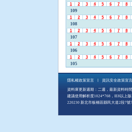
發
1
2
3
4
5
6
7
8
布
109
月
1
2
3
4
5
6
7
8
份
108
」
1
2
3
4
5
6
7
8
後
107
，
1
2
3
4
5
6
7
8
再
106
使
1
2
3
4
5
6
7
8
用
A
105
l
1
2
3
4
5
6
7
8
t
104
+
隱私權政策宣言
資訊安全政策宣
1
2
3
4
5
6
7
8
C
資料庫更新週期：二週，最新資料時間：11
103
至
建議使用解析度1024*768，IE8以
「
1
2
3
4
5
6
7
8
中
220230 新北市板橋區縣民大道2段7號7樓
102
間
1
2
3
4
5
6
7
8
主
101
要
1
2
3
4
5
6
7
8
內
100