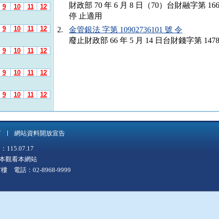
財政部 70 年 6 月 8 日（70）台財融字第 1
9
10
11
12
停 止適用
9
10
11
12
2.
金管銀法 字第 10902736101 號 令
廢止財政部 66 年 5 月 14 日台財錢字第 147
9
10
11
12
9
10
11
12
9
10
11
12
9
10
11
12
言
網站資料開放宣告
9
10
11
12
5.07.17
上版本觀看本網站
9
10
11
12
 電話：02-8968-9999
9
10
11
12
9
10
11
12