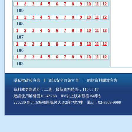
發
1
2
3
4
5
6
7
8
9
10
11
12
布
109
月
1
2
3
4
5
6
7
8
9
10
11
12
份
108
」
1
2
3
4
5
6
7
8
9
10
11
12
後
107
，
1
2
3
4
5
6
7
8
9
10
11
12
再
106
使
1
2
3
4
5
6
7
8
9
10
11
12
用
A
105
l
1
2
3
4
5
6
7
8
9
10
11
12
t
104
+
隱私權政策宣言
資訊安全政策宣言
網站資料開放宣告
1
2
3
4
5
6
7
8
9
10
11
12
C
資料庫更新週期：二週，最新資料時間：115.07.17
103
至
建議使用解析度1024*768，IE8以上版本觀看本網站
「
1
2
3
4
5
6
7
8
9
10
11
12
中
220230 新北市板橋區縣民大道2段7號7樓 電話：02-8968-9999
102
間
1
2
3
4
5
6
7
8
9
10
11
12
主
101
要
1
2
3
4
5
6
7
8
9
10
11
12
內
100