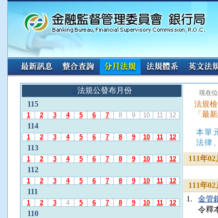
:::
請
:::
法規公發布月份
:::
現在位
使
115
法規檢
用
「最新
A
1
2
3
4
5
6
7
8
9
10
11
12
l
114
本單
t
1
2
3
4
5
6
7
8
9
10
11
12
+
法律
113
L
111年
1
2
3
4
5
6
7
8
9
10
11
12
選
112
擇
「
1
2
3
4
5
6
7
8
9
10
11
12
111年
法
111
1.
金管銀法
規
1
2
3
4
5
6
7
8
9
10
11
12
令釋
公
110