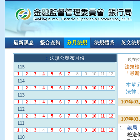
:::
請
:::
法規公發布月份
:::
現在位
使
115
法規檢
用
「最新
A
1
2
3
4
5
6
7
8
9
10
11
12
l
114
本單
t
1
2
3
4
5
6
7
8
9
10
11
12
+
法律
113
L
107年
1
2
3
4
5
6
7
8
9
10
11
12
選
112
擇
「
1
2
3
4
5
6
7
8
9
10
11
12
107年
法
111
1.
銀局（
規
1
2
3
4
5
6
7
8
9
10
11
12
檢送
公
110