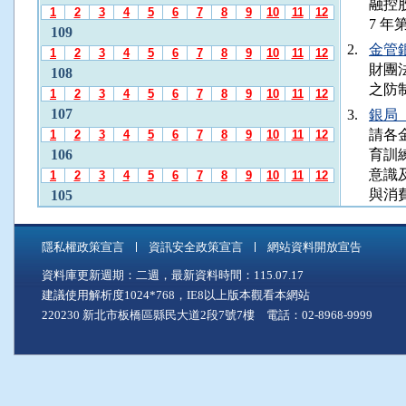
融控
發
1
2
3
4
5
6
7
8
9
10
11
12
7 年
布
109
月
2.
金管銀法
1
2
3
4
5
6
7
8
9
10
11
12
份
財團
108
」
之防
1
2
3
4
5
6
7
8
9
10
11
12
後
107
3.
銀局（
，
請各
1
2
3
4
5
6
7
8
9
10
11
12
再
106
育訓
使
意識
1
2
3
4
5
6
7
8
9
10
11
12
用
與消
A
105
l
1
2
3
4
5
6
7
8
9
10
11
12
t
104
+
隱私權政策宣言
資訊安全政策宣言
網站資料開放宣告
1
2
3
4
5
6
7
8
9
10
11
12
C
資料庫更新週期：二週，最新資料時間：115.07.17
103
至
建議使用解析度1024*768，IE8以上版本觀看本網站
「
1
2
3
4
5
6
7
8
9
10
11
12
中
220230 新北市板橋區縣民大道2段7號7樓 電話：02-8968-9999
102
間
1
2
3
4
5
6
7
8
9
10
11
12
主
101
要
1
2
3
4
5
6
7
8
9
10
11
12
內
100