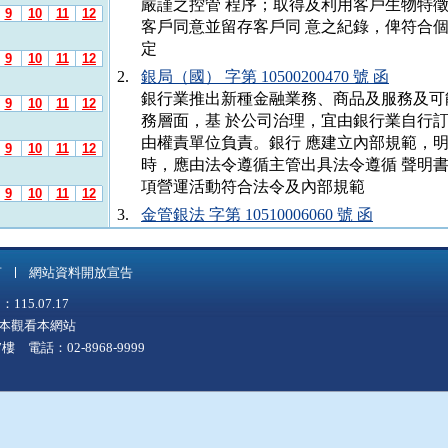
嚴謹之控管 程序；取得及利用客戶生物特
9
10
11
12
客戶同意並留存客戶同 意之紀錄，俾符合
定
9
10
11
12
2.
銀局（國） 字第 10500200470 號 函
銀行業推出新種金融業務、商品及服務及可
9
10
11
12
務層面，基 於公司治理，宜由銀行業自行
由權責單位負責。銀行 應建立內部規範，
9
10
11
12
時，應由法令遵循主管出具法令遵循 聲明
項營運活動符合法令及內部規範
9
10
11
12
3.
金管銀法 字第 10510006060 號 函
停止適用行政院金融監督管理委員會 94.06.
9
10
11
12
第 09400 15563 號函
言
網站資料開放宣告
9
10
11
12
5.07.17
上版本觀看本網站
9
10
11
12
 電話：02-8968-9999
9
10
11
12
9
10
11
12