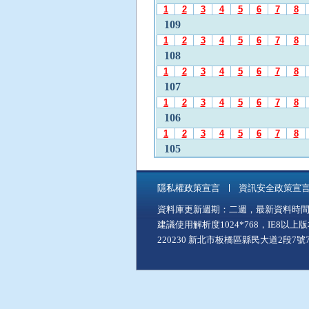
發
1
2
3
4
5
6
7
8
布
109
月
1
2
3
4
5
6
7
8
份
108
」
1
2
3
4
5
6
7
8
後
107
，
1
2
3
4
5
6
7
8
再
106
使
1
2
3
4
5
6
7
8
用
A
105
l
1
2
3
4
5
6
7
8
t
104
+
隱私權政策宣言
資訊安全政策宣
1
2
3
4
5
6
7
8
C
資料庫更新週期：二週，最新資料時間：11
103
至
建議使用解析度1024*768，IE8以
「
1
2
3
4
5
6
7
8
中
220230 新北市板橋區縣民大道2段7號7樓
102
間
1
2
3
4
5
6
7
8
主
101
要
1
2
3
4
5
6
7
8
內
100