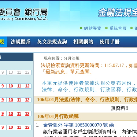
跳
至
主
要
內
網站導覽
系統首頁
容
份
:::
現在位置：分月法規
法規檢索查詢資料更新時間：115.07.17
「最新訊息」單元查閱。
9
10
11
12
本單元提供使用者依據法規公發布月份
9
10
11
12
法律、命令、行政規則、行政函釋、行
106年01月法規(法律、命令、行政規則、行政指
9
10
11
12
無資料!!
9
10
11
12
106年01月行政函釋
1.
金管銀外 字第 10650000070 號 函
9
10
11
12
銀行業者運用客戶生物識別資料時，內部作