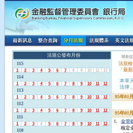
:::
請
:::
法規公發布月份
:::
現在位
使
115
法規檢
用
「最新
A
1
2
3
4
5
6
7
8
9
10
11
12
l
114
本單
t
1
2
3
4
5
6
7
8
9
10
11
12
+
法律
113
L
95年0
1
2
3
4
5
6
7
8
9
10
11
12
選
112
擇
「
1
2
3
4
5
6
7
8
9
10
11
12
95年0
法
111
1.
金管銀
規
1
2
3
4
5
6
7
8
9
10
11
12
核定
公
110