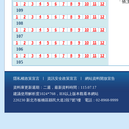
「依
發
1
2
3
4
5
6
7
8
9
10
11
12
布
109
月
1
2
3
4
5
6
7
8
9
10
11
12
份
108
」
1
2
3
4
5
6
7
8
9
10
11
12
後
107
，
1
2
3
4
5
6
7
8
9
10
11
12
再
106
使
1
2
3
4
5
6
7
8
9
10
11
12
用
A
105
l
1
2
3
4
5
6
7
8
9
10
11
12
t
104
+
隱私權政策宣言
資訊安全政策宣言
網站資料開放宣告
1
2
3
4
5
6
7
8
9
10
11
12
C
資料庫更新週期：二週，最新資料時間：115.07.17
103
至
建議使用解析度1024*768，IE8以上版本觀看本網站
「
1
2
3
4
5
6
7
8
9
10
11
12
中
220230 新北市板橋區縣民大道2段7號7樓 電話：02-8968-9999
102
間
1
2
3
4
5
6
7
8
9
10
11
12
主
101
要
1
2
3
4
5
6
7
8
9
10
11
12
內
100