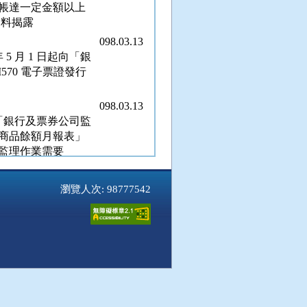
帳達一定金額以上
資料揭露
098.03.13
5 月 1 日起向「銀
570 電子票證發行
098.03.13
起向「銀行及票券公司監
融商品餘額月報表」
利監理作業需要
098.03.11
2、25 條關於「主
瀏覽人次: 98777542
制及稽核制度實施辦
各級主管訓練機構，並
13030 號令之部分規定
098.03.09
資本需求之計算係
098.03.06