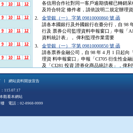
各信用合作社對同一客戶逾期債權已轉銷呆
9
10
11
12
及符合特定 條件者，請依說明二規定辦理
9
10
11
12
2.
金管銀（一） 字第 09810000860 號 函
請各本國銀行及外國銀行在臺分行，自 98 年 
9
10
11
12
行及 票券公司監理資料申報窗口」申報「AI
資料統計表」， 俾利監理作業需要
9
10
11
12
3.
金管銀（一） 字第 09810000850 號 函
請各票券金融公司，自 98 年 4 月 1 日
9
10
11
12
理資 料申報窗口」申報「CI705 衍生性金
及「CI281 投資 證券化商品統計表」，俾
9
10
11
12
4.
金管銀（三） 字第 09700510120 號 令
信用合作社內部控制及稽核制度實施辦法第 2
言
網站資料開放宣告
9
10
11
12
管機關指 定機構」規定，同依銀行內部控
5.07.17
法第 21 條及第 24 條相關規定所指定之
上版本觀看本網站
9
10
11
12
準用 95.04.18 金管銀（二） 字第 095000
 電話：02-8968-9999
5.
金管銀（一） 字第 09700479870 號 令
9
10
11
12
令釋金融控股公司之子公司合格資本及法定
以各子公司 本身之資本適足率為基礎
9
10
11
12
6.
金管銀（一） 字第 09700507710 號 函