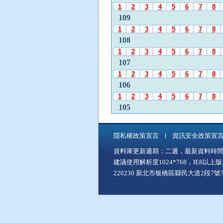
發
1
2
3
4
5
6
7
8
布
109
月
1
2
3
4
5
6
7
8
份
108
」
1
2
3
4
5
6
7
8
後
107
，
1
2
3
4
5
6
7
8
再
106
使
1
2
3
4
5
6
7
8
用
A
105
l
1
2
3
4
5
6
7
8
t
104
+
隱私權政策宣言
資訊安全政策宣
1
2
3
4
5
6
7
8
C
資料庫更新週期：二週，最新資料時間：11
103
至
建議使用解析度1024*768，IE8以
「
1
2
3
4
5
6
7
8
中
220230 新北市板橋區縣民大道2段7號7樓
102
間
1
2
3
4
5
6
7
8
主
101
要
1
2
3
4
5
6
7
8
內
100