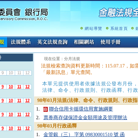
跳
至
主
要
內
網站導覽
系統首頁
容
份
:::
現在位置：分月法規
法規檢索查詢資料更新時間：115.07.17
「最新訊息」單元查閱。
9
10
11
12
本單元提供使用者依據法規公發布月份
9
10
11
12
法律、命令、行政規則、行政函釋、行
98年03月法規(法律、命令、行政規則、行政指
9
10
11
12
1.
聯合信用卡循環信用實施綱要
9
10
11
12
2.
票券商存儲保證金金額用途及管理辦法
98年03月行政函釋
9
10
11
12
1.
金管銀（三） 字第 09830001510 號 函