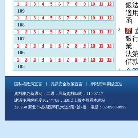
發
銀法
1
2
3
4
5
6
7
8
9
10
11
12
布
109
適用
月
1
2
3
4
5
6
7
8
9
10
11
12
函
份
108
」
2.
廢
1
2
3
4
5
6
7
8
9
10
11
12
後
銀
107
，
業
1
2
3
4
5
6
7
8
9
10
11
12
再
106
法第
使
1
2
3
4
5
6
7
8
9
10
11
12
用
借
A
105
金管
3.
l
1
2
3
4
5
6
7
8
9
10
11
12
t
國
104
+
隱私權政策宣言
資訊安全政策宣言
網站資料開放宣告
得或
1
2
3
4
5
6
7
8
9
10
11
12
C
22
資料庫更新週期：二週，最新資料時間：115.07.17
103
至
建議使用解析度1024*768，IE8以上版本觀看本網站
理
「
1
2
3
4
5
6
7
8
9
10
11
12
中
220230 新北市板橋區縣民大道2段7號7樓 電話：02-8968-9999
102
金管
4.
間
1
2
3
4
5
6
7
8
9
10
11
12
訂
主
101
及
要
1
2
3
4
5
6
7
8
9
10
11
12
內
理
100