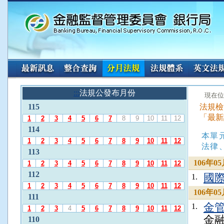
:::
請
:::
法規公發布月份
:::
現在位
使
115
法規檢
用
「最新
A
1
2
3
4
5
6
7
8
9
10
11
12
l
114
本單
t
1
2
3
4
5
6
7
8
9
10
11
12
+
法律
113
L
106年
1
2
3
4
5
6
7
8
9
10
11
12
選
112
擇
國
1.
「
1
2
3
4
5
6
7
8
9
10
11
12
106年
法
111
金管
規
1.
1
2
3
4
5
6
7
8
9
10
11
12
公
金融
110